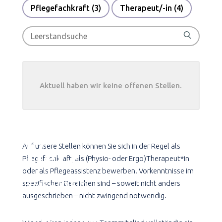
Pflegefachkraft
(3)
Therapeut/-in
(4)
S
S
e
e
a
a
r
r
c
h
c
Aktuell haben wir keine offenen Stellen.
h
f
Karriere mit
o
r
Herz
j
Auf unsere Stellen können Sie sich in der Regel als
o
Pflegefachkraft, als (Physio- oder Ergo)Therapeut*in
b
oder als Pflegeassistenz bewerben. Vorkenntnisse im
s
spezifischen Bereichen sind – soweit nicht anders
#MEHRZEIT
ausgeschrieben – nicht zwingend notwendig.
#VERLÄSSLICHKEIT
#VERTRAUEN