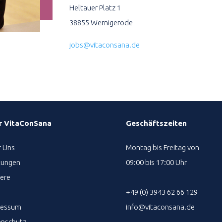
Heltauer Platz 1
38855 Wernigerode
jobs@vitaconsana.de
r VitaConSana
Geschäftszeiten
 Uns
Montag bis Freitag von
tungen
09:00 bis 17:00 Uhr
iere
+49 (0) 3943 62 66 129
ressum
info@vitaconsana.de
enschutz