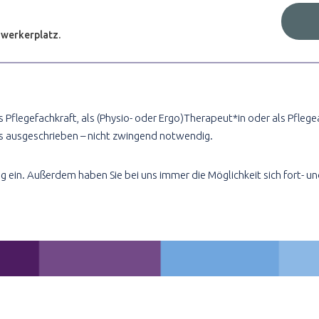
f
werkerplatz.
o
r
j
o
b
als Pflegefachkraft, als (Physio- oder Ergo)Therapeut*in oder als Pfl
s
rs ausgeschrieben – nicht zwingend notwendig.
g ein. Außerdem haben Sie bei uns immer die Möglichkeit sich fort- u