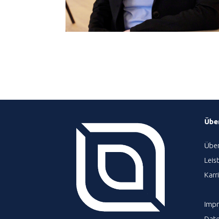
Übe
Über
Leis
Karr
Imp
Dat